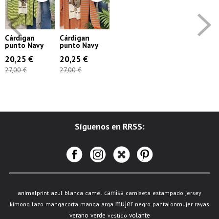
Cárdigan
Cárdigan
punto Navy
punto Navy
20,25 €
20,25 €
27,00 €
27,00 €
Síguenos en RRSS:
camisa
animalprint
azul
blanca
camel
camiseta
estampado
jersey
mujer
kimono
lazo
mangacorta
mangalarga
negro
pantalonmujer
rayas
verano
verde
volante
vestido