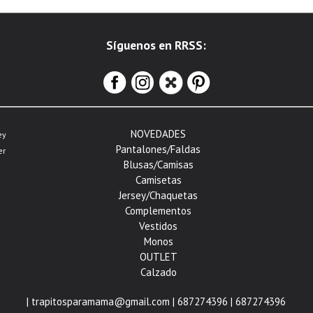
Síguenos en RRSS:
NOVEDADES
ey
Pantalones/Faldas
er
Blusas/Camisas
Camisetas
Jersey/Chaquetas
Complementos
Vestidos
Monos
OUTLET
Calzado
| trapitosparamama@gmail.com |
687274396
|
687274396