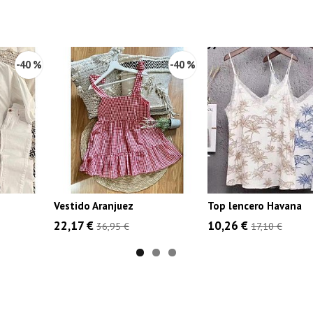
-40 %
-40 %
Vestido Aranjuez
Top lencero Havana
22,17 €
10,26 €
36,95 €
17,10 €