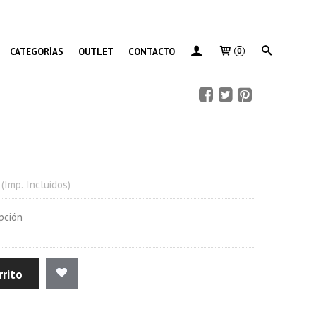
CATEGORÍAS
OUTLET
CONTACTO
0
(Imp. Incluidos)
ipción
rrito