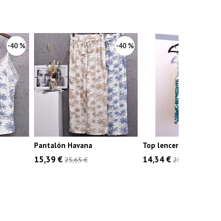
-40 %
-40 %
Pantalón Havana
Top lencero hojas
15,39 €
14,34 €
25,65 €
23,90 €