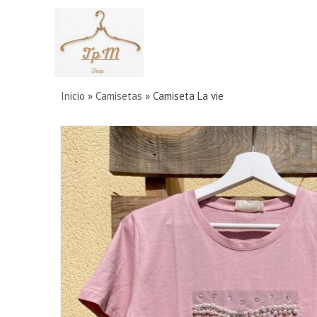
Inicio
»
Camisetas
»
Camiseta La vie